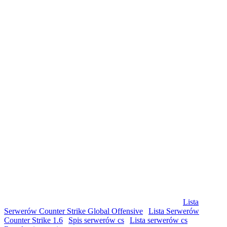
© Copyright by csgolist.pl Wszelkie prawa zastrzeżone
Lista
Serwerów Counter Strike Global Offensive
|
Lista Serwerów
Counter Strike 1.6
|
Spis serwerów cs
|
Lista serwerów cs
|