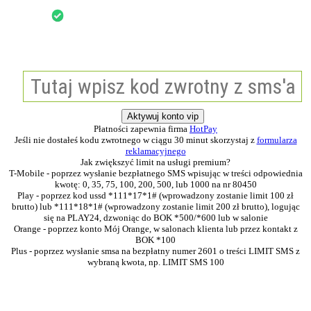
Serwer w tabeli serwerów promowanych
Możliwość zmiany adresu IP
W celu zakupu produktu proszę wysłać SMS o treści
AVR.CSGOLIST
na numer
92505
Koszt wysłania wiadomości 25zł netto (30.75 zł z vat).
Aktywuj konto vip
Płatności zapewnia firma
HotPay
Jeśli nie dostałeś kodu zwrotnego w ciągu 30 minut skorzystaj z
formularza
reklamacyjnego
Jak zwiększyć limit na usługi premium?
T-Mobile - poprzez wysłanie bezpłatnego SMS wpisując w treści odpowiednia
kwotę: 0, 35, 75, 100, 200, 500, lub 1000 na nr 80450
Play - poprzez kod ussd *111*17*1# (wprowadzony zostanie limit 100 zł
brutto) lub *111*18*1# (wprowadzony zostanie limit 200 zł brutto), logując
się na PLAY24, dzwoniąc do BOK *500/*600 lub w salonie
Orange - poprzez konto Mój Orange, w salonach klienta lub przez kontakt z
BOK *100
Plus - poprzez wysłanie smsa na bezpłatny numer 2601 o treści LIMIT SMS z
wybraną kwota, np. LIMIT SMS 100