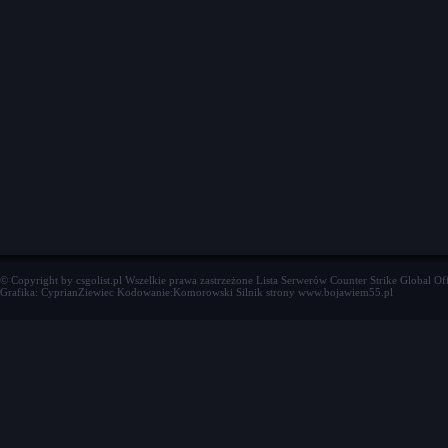
© Copyright by csgolist.pl Wszelkie prawa zastrzeżone
Lista Serwerów Counter Strike Global Of
Grafika: CyprianZiewiec Kodowanie:Komorowski Silnik strony www.bojawiem55.pl