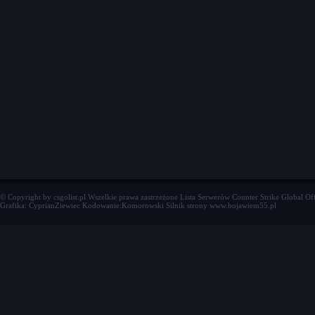
© Copyright by csgolist.pl Wszelkie prawa zastrzeżone
Lista Serwerów Counter Strike Global Of
Grafika: CyprianZiewiec Kodowanie:Komorowski Silnik strony www.bojawiem55.pl