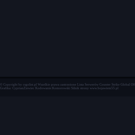
© Copyright by csgolist.pl Wszelkie prawa zastrzeżone
Lista Serwerów Counter Strike Global Of
Grafika: CyprianZiewiec Kodowanie:Komorowski Silnik strony www.bojawiem55.pl