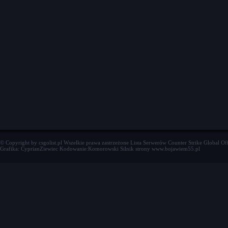
© Copyright by csgolist.pl Wszelkie prawa zastrzeżone
Lista Serwerów Counter Strike Global Of
Grafika: CyprianZiewiec Kodowanie:Komorowski Silnik strony www.bojawiem55.pl