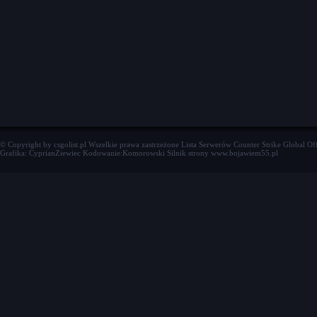
© Copyright by csgolist.pl Wszelkie prawa zastrzeżone
Lista Serwerów Counter Strike Global Of
Grafika: CyprianZiewiec Kodowanie:Komorowski Silnik strony www.bojawiem55.pl