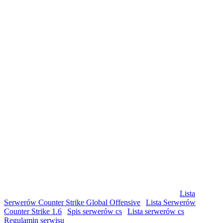
© Copyright by csgolist.pl Wszelkie prawa zastrzeżone
Lista
Serwerów Counter Strike Global Offensive
|
Lista Serwerów
Counter Strike 1.6
|
Spis serwerów cs
|
Lista serwerów cs
|
Regulamin serwisu
|