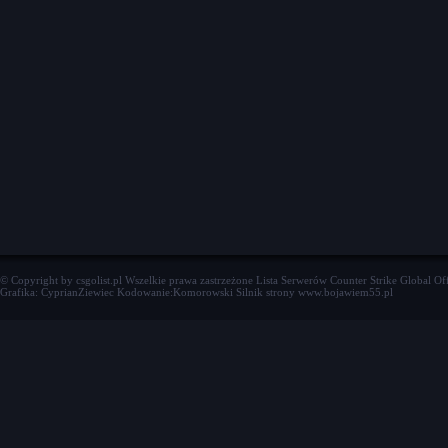
© Copyright by csgolist.pl Wszelkie prawa zastrzeżone
Lista Serwerów Counter Strike Global Of
Grafika: CyprianZiewiec Kodowanie:Komorowski Silnik strony www.bojawiem55.pl