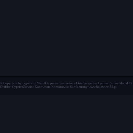
© Copyright by csgolist.pl Wszelkie prawa zastrzeżone
Lista Serwerów Counter Strike Global Of
Grafika: CyprianZiewiec Kodowanie:Komorowski Silnik strony www.bojawiem55.pl