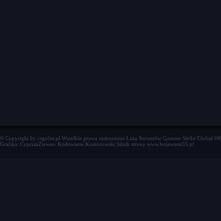
© Copyright by csgolist.pl Wszelkie prawa zastrzeżone
Lista Serwerów Counter Strike Global Of
Grafika: CyprianZiewiec Kodowanie:Komorowski Silnik strony www.bojawiem55.pl