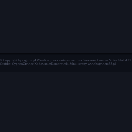
© Copyright by csgolist.pl Wszelkie prawa zastrzeżone
Lista Serwerów Counter Strike Global Of
Grafika: CyprianZiewiec Kodowanie:Komorowski Silnik strony www.bojawiem55.pl