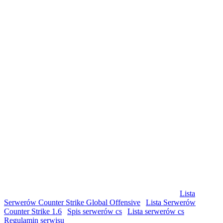
© Copyright by csgolist.pl Wszelkie prawa zastrzeżone
Lista
Serwerów Counter Strike Global Offensive
|
Lista Serwerów
Counter Strike 1.6
|
Spis serwerów cs
|
Lista serwerów cs
|
Regulamin serwisu
|