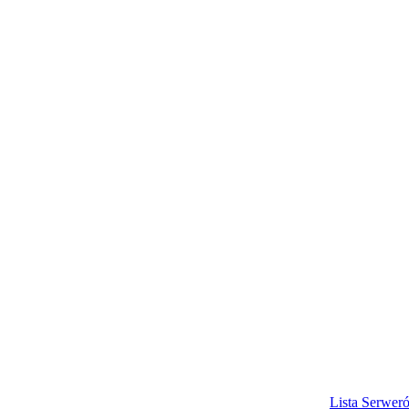
© Copyright by csgolist.pl Wszelkie prawa zastrzeżone
Lista Serwer