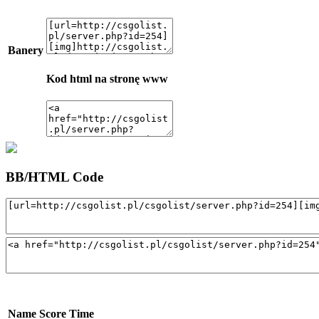
Banery
Kod html na stronę www
BB/HTML Code
Name
Score
Time