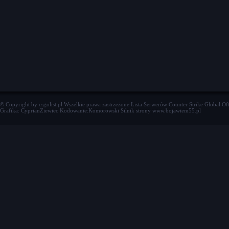
© Copyright by csgolist.pl Wszelkie prawa zastrzeżone
Lista Serwerów Counter Strike Global Of
Grafika: CyprianZiewiec Kodowanie:Komorowski Silnik strony www.bojawiem55.pl