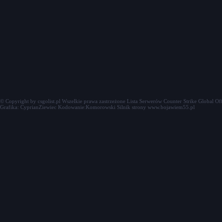
© Copyright by csgolist.pl Wszelkie prawa zastrzeżone
Lista Serwerów Counter Strike Global Of
Grafika: CyprianZiewiec Kodowanie:Komorowski Silnik strony www.bojawiem55.pl