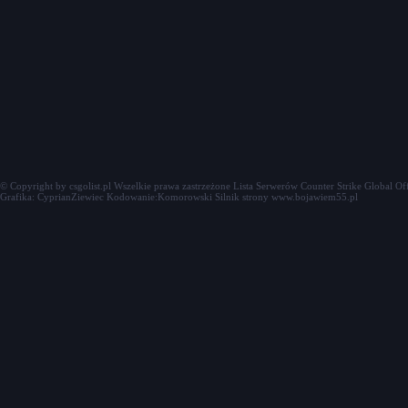
© Copyright by csgolist.pl Wszelkie prawa zastrzeżone
Lista Serwerów Counter Strike Global Of
Grafika: CyprianZiewiec Kodowanie:Komorowski Silnik strony www.bojawiem55.pl