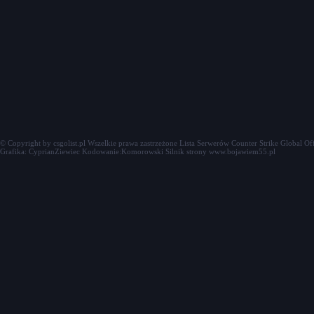
© Copyright by csgolist.pl Wszelkie prawa zastrzeżone
Lista Serwerów Counter Strike Global Of
Grafika: CyprianZiewiec Kodowanie:Komorowski Silnik strony www.bojawiem55.pl