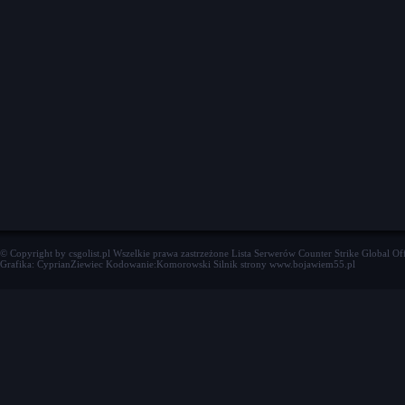
© Copyright by csgolist.pl Wszelkie prawa zastrzeżone
Lista Serwerów Counter Strike Global Of
Grafika: CyprianZiewiec Kodowanie:Komorowski Silnik strony www.bojawiem55.pl