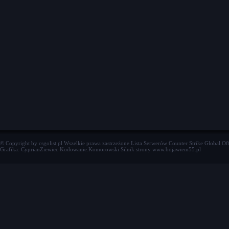
© Copyright by csgolist.pl Wszelkie prawa zastrzeżone
Lista Serwerów Counter Strike Global Of
Grafika: CyprianZiewiec Kodowanie:Komorowski Silnik strony www.bojawiem55.pl