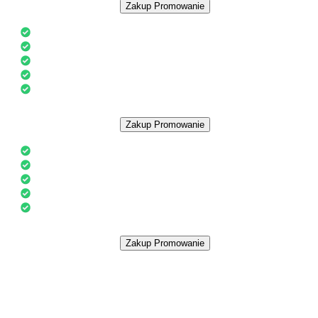
Zakup Promowanie
Promowanie
60 dni
Podświetlony serwer na liście
Pogrubiona nazwa serwera na liście
Dodatkowe
15
podbić (jednorazowo)
Serwer w tabeli serwerów promowanych
Możliwość zmiany adresu IP
Cena:
23.37 zł
Zakup Promowanie
Promowanie
90 dni
Podświetlony serwer na liście
Pogrubiona nazwa serwera na liście
Dodatkowe
35
podbić (jednorazowo)
Serwer w tabeli serwerów promowanych
Możliwość zmiany adresu IP
Cena:
30.75
Zakup Promowanie