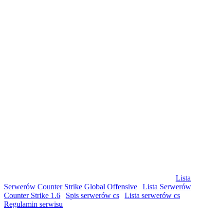
© Copyright by csgolist.pl Wszelkie prawa zastrzeżone
Lista
Serwerów Counter Strike Global Offensive
|
Lista Serwerów
Counter Strike 1.6
|
Spis serwerów cs
|
Lista serwerów cs
|
Regulamin serwisu
|
Grafika: CyprianZiewiec Kodowanie:Komorowski Silnik strony