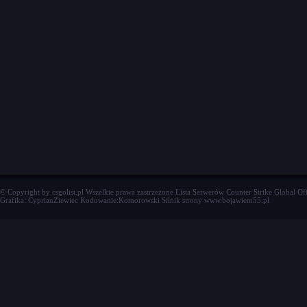
© Copyright by csgolist.pl Wszelkie prawa zastrzeżone
Lista Serwerów Counter Strike Global Of
Grafika: CyprianZiewiec Kodowanie:Komorowski Silnik strony www.bojawiem55.pl